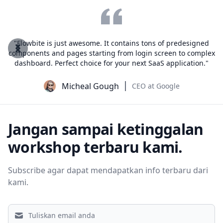
 is just awesome. It contains tons of predesigned
"Flowbite
Previous
Next
 and pages starting from login screen to complex
components
d. Perfect choice for your next SaaS application."
dashboar
Micheal Gough
CEO at Google
Jangan sampai ketinggalan
workshop terbaru kami.
Subscribe agar dapat mendapatkan info terbaru dari
kami.